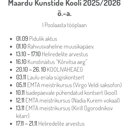
Maardu Kunstide Kooli 2025/2026
õ.-a.
I Poolaasta tööplaan
01.09
Pidulik aktus
01.10
Rahvusvaheline muusikapäev.
13.10 – 17.10
Heliredelite arvestus
16.10
Kunstinäitus “Kõrvitsa aeg”
20.10 – 26. 10
KOOLIVAHEAEG
03.11
Laulu eriala sügiskontsert
05.11
EMTA meistrikursus (Virgo Veldi saksofon)
10.11
Isadepäevale pühendatud kontsert (kool)
12.11
EMTA meistrikursus (Nadia Kurem vokaal)
13.11
EMTA meistrikursus (Kirill Ogorodnikov
kitarr)
17.11 – 21.11
Heliredelite arvestus