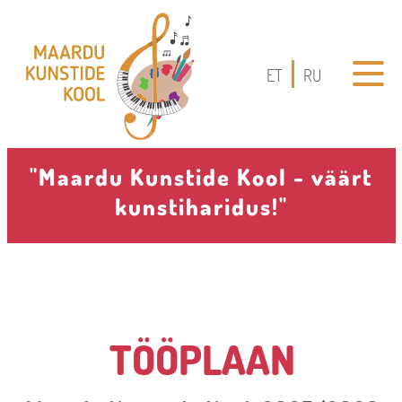
ET
RU
"Maardu Kunstide Kool - väärt
kunstiharidus!"
TÖÖPLAAN