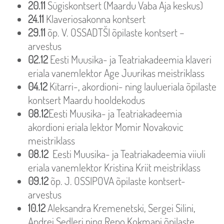
20.11
Sügiskontsert (Maardu Vaba Aja keskus)
24.11
Klaveriosakonna kontsert
29.11
õp. V. OSSADTŠI õpilaste kontsert –
arvestus
02.12
Eesti Muusika- ja Teatriakadeemia klaveri
eriala vanemlektor Age Juurikas meistriklass
04.12
Kitarri-, akordioni- ning laulueriala õpilaste
kontsert Maardu hooldekodus
08.12
Eesti Muusika- ja Teatriakadeemia
akordioni eriala lektor Momir Novakovic
meistriklass
08.12
Eesti Muusika- ja Teatriakadeemia viiuli
eriala vanemlektor Kristina Kriit meistriklass
09.12
õp. J. OSSIPOVA õpilaste kontsert-
arvestus
10.12
Aleksandra Kremenetski, Sergei Silini,
Andrei Sedleri ning Reno Kokmani õpilaste