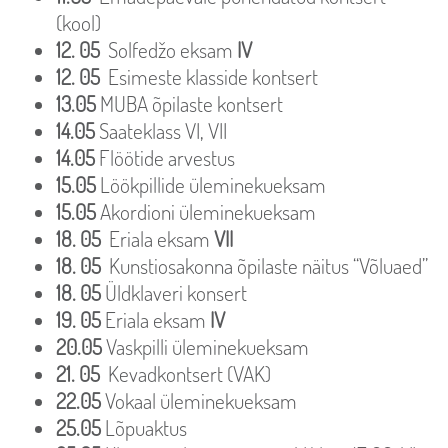
(kool)
12. 05
Solfedžo eksam
IV
12. 05
Esimeste klasside kontsert
13.05
MUBA õpilaste kontsert
14.05
Saateklass VI, VII
14.05
Flöötide arvestus
15.05
Löökpillide üleminekueksam
15.05
Akordioni üleminekueksam
18. 05
Eriala eksam
VII
18. 05
Kunstiosakonna õpilaste näitus “Võluaed”
18. 05
Üldklaveri konsert
19. 05
Eriala eksam
IV
20.05
Vaskpilli üleminekueksam
21. 05
Kevadkontsert (VAK)
22.05
Vokaal üleminekueksam
25.05
Lõpuaktus