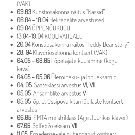
(VAK)
09.03
Kunstiosakonna näitus “Kassid”
06.04 – 10.04
Heliredelite arvestused
09.04
ÕPPENÕUKOGU
13.04-19.04
KOOLIVAHEAEG
20.04
Kunstiosakonna näitus “Teddy Bear story”
28. 04
Klaveriosakonna kontsert (VAK)
04.05 – 08.05
Lõpetajate kuulamine (kogu
kava)
04.05 – 05.06
Ülemineku- ja lõpueksamid
04. 05
Saateklassi arvestus
VI, VII
05.05
Ansamblite arvestus
V
05.05
õp. J. Ossipova kitarriõpilaste kontsert-
arvestus
06.05
EMTA meistriklass (Age Juurikas klaver)
07.05
Solfedžo eksam
VII
11.05
Emadepäevale pühendatud kontsert