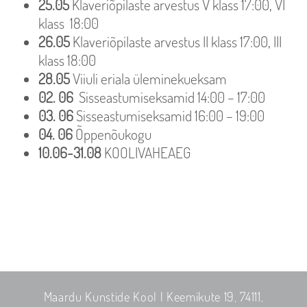
25.05
Klaveriõpilaste arvestus V klass 17:00, VI
klass 18:00
26.05
Klaveriõpilaste arvestus II klass 17:00, III
klass 18:00
28.05
Viiuli eriala üleminekueksam
02. 06
Sisseastumiseksamid 14:00 – 17:00
03. 06
Sisseastumiseksamid 16:00 – 19:00
04. 06
Õppenõukogu
10.06-31.08
KOOLIVAHEAEG
Maardu Kunstide Kool | Keemikute 19, 74111,