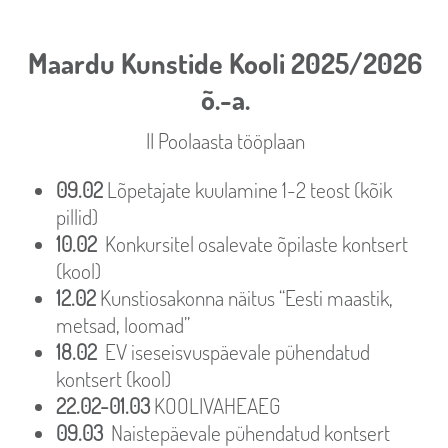
Maardu Kunstide Kooli 2025/2026
õ.-a.
II Poolaasta tööplaan
09.02
Lõpetajate kuulamine 1-2 teost (kõik
pillid)
10.02
Konkursitel osalevate õpilaste kontsert
(kool)
12.02
Kunstiosakonna näitus “Eesti maastik,
metsad, loomad”
18.02
EV iseseisvuspäevale pühendatud
kontsert (kool)
22.02-01.03
KOOLIVAHEAEG
09.03
Naistepäevale pühendatud kontsert