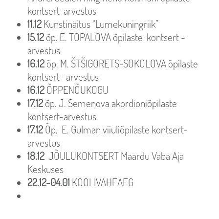
kontsert-arvestus
11.12
Kunstinäitus “Lumekuningriik”
15.12
õp. E. TOPALOVA õpilaste kontsert -
arvestus
16.12
õp. M. ŠTŠIGORETS-SOKOLOVA õpilaste
kontsert -arvestus
16.12
ÕPPENÕUKOGU
17.12
õp. J. Semenova akordioniõpilaste
kontsert-arvestus
17.12
Õp. E. Gulman viiuliõpilaste kontsert-
arvestus
18.12
JÕULUKONTSERT Maardu Vaba Aja
Keskuses
22.12-04.01
KOOLIVAHEAEG